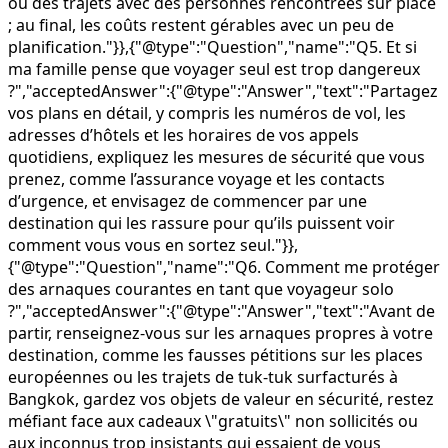
ou des trajets avec des personnes rencontrées sur place
; au final, les coûts restent gérables avec un peu de
planification."}},{"@type":"Question","name":"Q5. Et si
ma famille pense que voyager seul est trop dangereux
?","acceptedAnswer":{"@type":"Answer","text":"Partagez
vos plans en détail, y compris les numéros de vol, les
adresses d’hôtels et les horaires de vos appels
quotidiens, expliquez les mesures de sécurité que vous
prenez, comme l’assurance voyage et les contacts
d’urgence, et envisagez de commencer par une
destination qui les rassure pour qu’ils puissent voir
comment vous vous en sortez seul."}},
{"@type":"Question","name":"Q6. Comment me protéger
des arnaques courantes en tant que voyageur solo
?","acceptedAnswer":{"@type":"Answer","text":"Avant de
partir, renseignez-vous sur les arnaques propres à votre
destination, comme les fausses pétitions sur les places
européennes ou les trajets de tuk-tuk surfacturés à
Bangkok, gardez vos objets de valeur en sécurité, restez
méfiant face aux cadeaux \"gratuits\" non sollicités ou
aux inconnus trop insistants qui essaient de vous