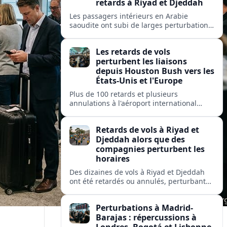
retards à Riyad et Djeddah
Les passagers intérieurs en Arabie
saoudite ont subi de larges perturbations
: près de 100 vols retardés et plusieurs
annulés sur les liaisons clés entre Riyad et
Les retards de vols
Djeddah.
perturbent les liaisons
depuis Houston Bush vers les
États-Unis et l'Europe
Plus de 100 retards et plusieurs
annulations à l'aéroport international
George Bush de Houston perturbent les
passagers de United, American et Delta
Retards de vols à Riyad et
sur des liaisons clés nationales et
Djeddah alors que des
transatlantiques.
compagnies perturbent les
horaires
Des dizaines de vols à Riyad et Djeddah
ont été retardés ou annulés, perturbant
les voyages des passagers de flyadeal,
Saudia, Flynas et d'autres transporteurs.
Perturbations à Madrid-
Barajas : répercussions à