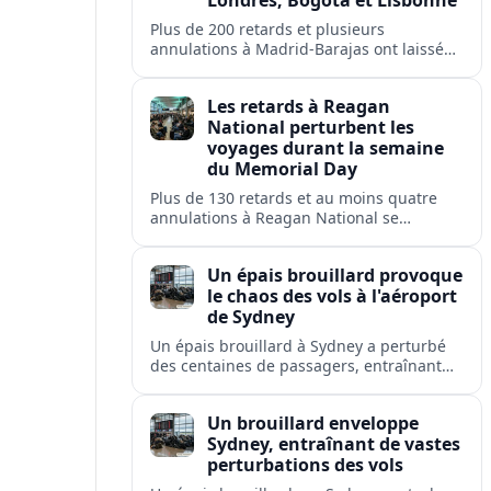
Londres, Bogotá et Lisbonne
Plus de 200 retards et plusieurs
annulations à Madrid-Barajas ont laissé
des passagers en rade et perturbé les
liaisons d'Iberia, Ryanair, British Airways,
Les retards à Reagan
Avianca et Air Europa.
National perturbent les
voyages durant la semaine
du Memorial Day
Plus de 130 retards et au moins quatre
annulations à Reagan National se
répercutent sur Washington, Arlington,
Alexandria et plusieurs villes américaines.
Un épais brouillard provoque
le chaos des vols à l'aéroport
de Sydney
Un épais brouillard à Sydney a perturbé
des centaines de passagers, entraînant
retards, déroutements et annulations à
l'aéroport le plus fréquenté d'Australie.
Un brouillard enveloppe
Sydney, entraînant de vastes
perturbations des vols