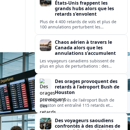
États-Unis frappent les
grands hubs alors que les
retards s'envolent
Plus de 4 400 retards de vols et plus de
100 annulations perturbent les
déplacements dans les principaux hubs
américains, mettant à rude épreuve les
Chaos aérien à travers le
opérations des grandes compagnies
Canada alors que les
nationales et régionales.
annulations s'accumulent
Les voyageurs canadiens subissent de
plus en plus de perturbations : des
dizaines de vols sont annulés et des
centaines retardés dans les grands hubs
Des orages provoquent des
et les aéroports isolés, de Toronto à
retards à l'aéroport Bush de
Kuujjuaq.
Houston
Des orages près de l'aéroport Bush de
Houston ont entraîné 115 retards et
quelques annulations, affectant United,
American et Delta sur des liaisons vers
Des voyageurs saoudiens
des hubs majeurs aux États-Unis et en
confrontés à des dizaines de
Europe.