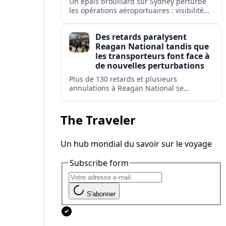
Un épais brouillard sur Sydney perturbe
les opérations aéroportuaires : visibilité
réduite, retards de départs et
avertissements de répercussions sur les
Des retards paralysent
réseaux de vols domestiques et
Reagan National tandis que
internationaux.
les transporteurs font face à
de nouvelles perturbations
Plus de 130 retards et plusieurs
annulations à Reagan National se
répercutent sur Washington DC,
Arlington, Alexandria et d'autres villes
américaines pendant une période de forte
The Traveler
affluence.
Un hub mondial du savoir sur le voyage
Subscribe form
S'abonner