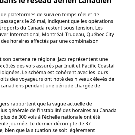
dans le réseau aérien canadien
r de plateformes de suivi en temps réel et de
s passagers le 26 mai, indiquent que les opérations
aéroports du Canada restent sous tension. Les
ver International, Montréal–Trudeau, Québec City
s des horaires affectés par une combinaison
et son partenaire régional Jazz représentent une
côtés des vols assurés par Inuit et Pacific Coastal
 éloignées. Le schéma est cohérent avec les jours
droits des voyageurs ont noté des niveaux élevés de
bs canadiens pendant une période chargée de
gers rapportent que la vague actuelle de
lus générale de l'instabilité des horaires au Canada
lus de 300 vols à l'échelle nationale ont été
eule journée. Le dernier décompte de 37
, bien que la situation se soit légèrement