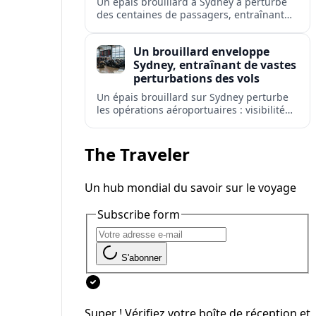
Un épais brouillard à Sydney a perturbé
des centaines de passagers, entraînant
retards, déroutements et annulations à
l'aéroport le plus fréquenté d'Australie.
Un brouillard enveloppe
Sydney, entraînant de vastes
perturbations des vols
Un épais brouillard sur Sydney perturbe
les opérations aéroportuaires : visibilité
réduite, retards de départs et
avertissements de répercussions sur les
réseaux de vols domestiques et
The Traveler
internationaux.
Un hub mondial du savoir sur le voyage
Subscribe form
S'abonner
Super ! Vérifiez votre boîte de réception et