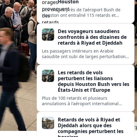
Houston
Des orages près de l'aéroport Bush de
Houston ont entraîné 115 retards et
quelques annulations, affectant United,
American et Delta sur des liaisons vers
Des voyageurs saoudiens
des hubs majeurs aux États-Unis et en
confrontés à des dizaines de
Europe.
retards à Riyad et Djeddah
Les passagers intérieurs en Arabie
saoudite ont subi de larges perturbations
: près de 100 vols retardés et plusieurs
annulés sur les liaisons clés entre Riyad et
Les retards de vols
Djeddah.
perturbent les liaisons
depuis Houston Bush vers les
États-Unis et l'Europe
Plus de 100 retards et plusieurs
annulations à l'aéroport international
George Bush de Houston perturbent les
passagers de United, American et Delta
Retards de vols à Riyad et
sur des liaisons clés nationales et
Djeddah alors que des
transatlantiques.
compagnies perturbent les