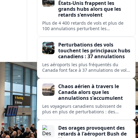
États-Unis frappent les
grands hubs alors que les
retards s'envolent
Plus de 4 400 retards de vols et plus de
100 annulations perturbent les
déplacements dans les principaux hubs
américains, mettant à rude épreuve les
Perturbations des vols
opérations des grandes compagnies
touchent les principaux hubs
nationales et régionales.
canadiens : 37 annulations
Les aéroports les plus fréquentés du
Canada font face à 37 annulations de vols
et 274 retards, perturbant les
déplacements sur des services exploités
Chaos aérien à travers le
par Air Canada, Jazz, Inuit et Pacific
Canada alors que les
Coastal.
annulations s'accumulent
Les voyageurs canadiens subissent de
plus en plus de perturbations : des
dizaines de vols sont annulés et des
centaines retardés dans les grands hubs
Des orages provoquent des
et les aéroports isolés, de Toronto à
retards à l'aéroport Bush de
Kuujjuaq.