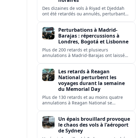
horaires
Des dizaines de vols à Riyad et Djeddah
ont été retardés ou annulés, perturbant
les voyages des passagers de flyadeal,
Saudia, Flynas et d'autres transporteurs.
Perturbations à Madrid-
Barajas : répercussions à
Londres, Bogotá et Lisbonne
Plus de 200 retards et plusieurs
annulations à Madrid-Barajas ont laissé
des passagers en rade et perturbé les
liaisons d'Iberia, Ryanair, British Airways,
Les retards à Reagan
Avianca et Air Europa.
National perturbent les
voyages durant la semaine
du Memorial Day
Plus de 130 retards et au moins quatre
annulations à Reagan National se
répercutent sur Washington, Arlington,
Alexandria et plusieurs villes américaines.
Un épais brouillard provoque
le chaos des vols à l'aéroport
de Sydney