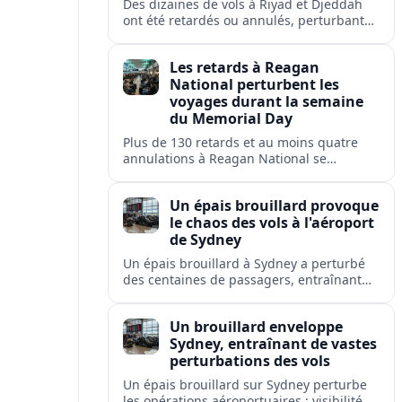
Des dizaines de vols à Riyad et Djeddah
ont été retardés ou annulés, perturbant
les voyages des passagers de flyadeal,
Saudia, Flynas et d'autres transporteurs.
Les retards à Reagan
National perturbent les
voyages durant la semaine
du Memorial Day
Plus de 130 retards et au moins quatre
annulations à Reagan National se
répercutent sur Washington, Arlington,
Alexandria et plusieurs villes américaines.
Un épais brouillard provoque
le chaos des vols à l'aéroport
de Sydney
Un épais brouillard à Sydney a perturbé
des centaines de passagers, entraînant
retards, déroutements et annulations à
l'aéroport le plus fréquenté d'Australie.
Un brouillard enveloppe
Sydney, entraînant de vastes
perturbations des vols
Un épais brouillard sur Sydney perturbe
les opérations aéroportuaires : visibilité