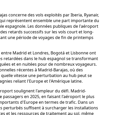
jas concerne des vols exploités par Iberia, Ryanair,
a, qui représentent ensemble une part importante du
itale espagnole. Les données publiques de l'aéroport
t des retards successifs sur les vols court et long-
rant une période de voyages de fin de printemps
s entre Madrid et Londres, Bogotá et Lisbonne ont
ées retardées dans le hub espagnol se transformant
uées et en nuitées pour de nombreux voyageurs.
ionnelles récentes à Madrid-Barajas, où des
 quelle vitesse une perturbation au hub peut se
nies reliant l'Europe et l'Amérique latine.
éroport soulignent l'ampleur du défi. Madrid-
de passagers en 2025, en faisant l'aéroport le plus
importants d'Europe en termes de trafic. Dans un
s perturbés suffisent à surcharger les installations
rtes et les ressources de traitement au sol, même