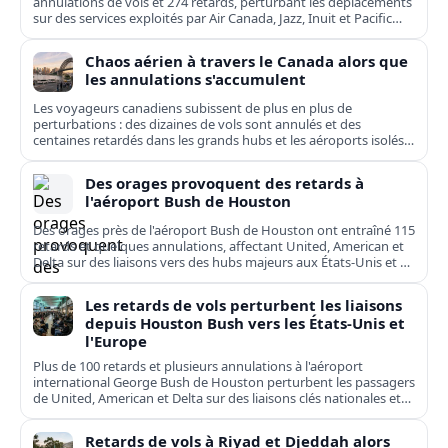
annulations de vols et 274 retards, perturbant les déplacements
sur des services exploités par Air Canada, Jazz, Inuit et Pacific
Coastal.
Chaos aérien à travers le Canada alors que
les annulations s'accumulent
Les voyageurs canadiens subissent de plus en plus de
perturbations : des dizaines de vols sont annulés et des
centaines retardés dans les grands hubs et les aéroports isolés,
de Toronto à Kuujjuaq.
Des orages provoquent des retards à
l'aéroport Bush de Houston
Des orages près de l'aéroport Bush de Houston ont entraîné 115
retards et quelques annulations, affectant United, American et
Delta sur des liaisons vers des hubs majeurs aux États-Unis et en
Europe.
Les retards de vols perturbent les liaisons
depuis Houston Bush vers les États-Unis et
l'Europe
Plus de 100 retards et plusieurs annulations à l'aéroport
international George Bush de Houston perturbent les passagers
de United, American et Delta sur des liaisons clés nationales et
transatlantiques.
Retards de vols à Riyad et Djeddah alors