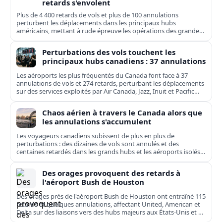
retards s'envolent
Plus de 4 400 retards de vols et plus de 100 annulations
perturbent les déplacements dans les principaux hubs
américains, mettant à rude épreuve les opérations des grandes
compagnies nationales et régionales.
Perturbations des vols touchent les
principaux hubs canadiens : 37 annulations
Les aéroports les plus fréquentés du Canada font face à 37
annulations de vols et 274 retards, perturbant les déplacements
sur des services exploités par Air Canada, Jazz, Inuit et Pacific
Coastal.
Chaos aérien à travers le Canada alors que
les annulations s'accumulent
Les voyageurs canadiens subissent de plus en plus de
perturbations : des dizaines de vols sont annulés et des
centaines retardés dans les grands hubs et les aéroports isolés,
de Toronto à Kuujjuaq.
Des orages provoquent des retards à
l'aéroport Bush de Houston
Des orages près de l'aéroport Bush de Houston ont entraîné 115
retards et quelques annulations, affectant United, American et
Delta sur des liaisons vers des hubs majeurs aux États-Unis et en
Europe.