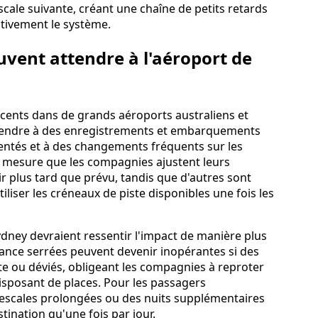
scale suivante, créant une chaîne de petits retards
ativement le système.
uvent attendre à l'aéroport de
récents dans de grands aéroports australiens et
ttendre à des enregistrements et embarquements
uentés et à des changements fréquents sur les
 mesure que les compagnies ajustent leurs
ir plus tard que prévu, tandis que d'autres sont
iser les créneaux de piste disponibles une fois les
ney devraient ressentir l'impact de manière plus
nce serrées peuvent devenir inopérantes si des
te ou déviés, obligeant les compagnies à reproter
disposant de places. Pour les passagers
s escales prolongées ou des nuits supplémentaires
stination qu'une fois par jour.