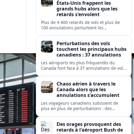
États-Unis frappent les
grands hubs alors que les
retards s'envolent
Plus de 4 400 retards de vols et plus de
100 annulations perturbent les
déplacements dans les principaux hubs
américains, mettant à rude épreuve les
Perturbations des vols
opérations des grandes compagnies
touchent les principaux hubs
nationales et régionales.
canadiens : 37 annulations
Les aéroports les plus fréquentés du
Canada font face à 37 annulations de vols
et 274 retards, perturbant les
déplacements sur des services exploités
Chaos aérien à travers le
par Air Canada, Jazz, Inuit et Pacific
Canada alors que les
Coastal.
annulations s'accumulent
Les voyageurs canadiens subissent de
plus en plus de perturbations : des
dizaines de vols sont annulés et des
centaines retardés dans les grands hubs
Des orages provoquent des
et les aéroports isolés, de Toronto à
retards à l'aéroport Bush de
Kuujjuaq.