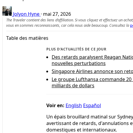
Jolyon Hyne
·
mai 27, 2026
The Traveler contient des liens d’affiliation. Si vous cliquez et effectuez un
vous en sommes reconnaissants, car cela nous aide beaucoup. Consultez la
p
Table des matières
PLUS D’ACTUALITÉS DE CE JOUR
Des retards paralysent Reagan Natio
nouvelles perturbations
Singapore Airlines annonce son ret
Le groupe Lufthansa commande 20 l
milliards de dollars
Voir en:
English
Español
Un épais brouillard matinal sur Sydney 
avertissant de retards, d'annulations e
domestiques et internationaux.