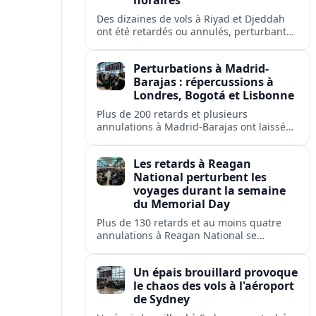
horaires
Des dizaines de vols à Riyad et Djeddah
ont été retardés ou annulés, perturbant
les voyages des passagers de flyadeal,
Saudia, Flynas et d'autres transporteurs.
Perturbations à Madrid-
Barajas : répercussions à
Londres, Bogotá et Lisbonne
Plus de 200 retards et plusieurs
annulations à Madrid-Barajas ont laissé
des passagers en rade et perturbé les
liaisons d'Iberia, Ryanair, British Airways,
Les retards à Reagan
Avianca et Air Europa.
National perturbent les
voyages durant la semaine
du Memorial Day
Plus de 130 retards et au moins quatre
annulations à Reagan National se
répercutent sur Washington, Arlington,
Alexandria et plusieurs villes américaines.
Un épais brouillard provoque
le chaos des vols à l'aéroport
de Sydney