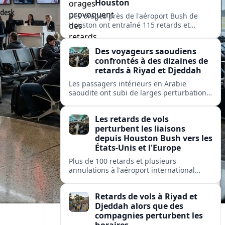
Houston
Des orages près de l'aéroport Bush de
Houston ont entraîné 115 retards et
quelques annulations, affectant United,
American et Delta sur des liaisons vers
Des voyageurs saoudiens
des hubs majeurs aux États-Unis et en
confrontés à des dizaines de
Europe.
retards à Riyad et Djeddah
Les passagers intérieurs en Arabie
saoudite ont subi de larges perturbations
: près de 100 vols retardés et plusieurs
annulés sur les liaisons clés entre Riyad et
Les retards de vols
Djeddah.
perturbent les liaisons
depuis Houston Bush vers les
États-Unis et l'Europe
Plus de 100 retards et plusieurs
annulations à l'aéroport international
George Bush de Houston perturbent les
passagers de United, American et Delta
Retards de vols à Riyad et
sur des liaisons clés nationales et
Djeddah alors que des
transatlantiques.
compagnies perturbent les