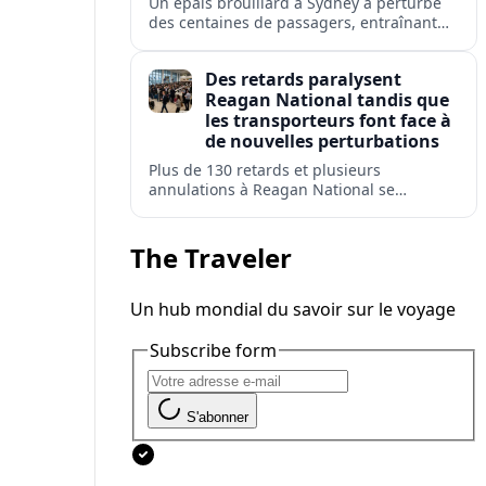
Un épais brouillard à Sydney a perturbé
des centaines de passagers, entraînant
retards, déroutements et annulations à
l'aéroport le plus fréquenté d'Australie.
Des retards paralysent
Reagan National tandis que
les transporteurs font face à
de nouvelles perturbations
Plus de 130 retards et plusieurs
annulations à Reagan National se
répercutent sur Washington DC,
Arlington, Alexandria et d'autres villes
américaines pendant une période de forte
The Traveler
affluence.
Un hub mondial du savoir sur le voyage
Subscribe form
S'abonner