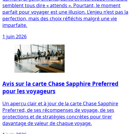
semblent tous dire « attends ». Pourtant, le moment
parfait pour voyager est une illusion. L’enjeu n’est pas la
perfection, mais des choix réfléchis malgré une vie
imparfaite.
1 juin 2026
Avis sur la carte Chase Sapphire Preferred
pour les voyageurs
Un aperçu clair et à jour de la carte Chase Sapphire
Preferred, de ses récompenses de voyage, de ses
protections et de stratégies concrètes pour tirer
davantage de valeur de chaque voyage.