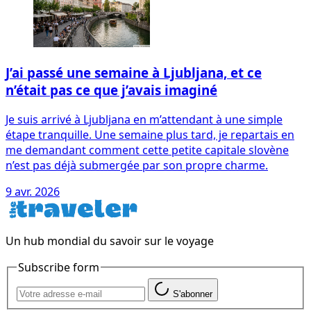
J’ai passé une semaine à Ljubljana, et ce
n’était pas ce que j’avais imaginé
Je suis arrivé à Ljubljana en m’attendant à une simple
étape tranquille. Une semaine plus tard, je repartais en
me demandant comment cette petite capitale slovène
n’est pas déjà submergée par son propre charme.
9 avr. 2026
Un hub mondial du savoir sur le voyage
Subscribe form
S'abonner