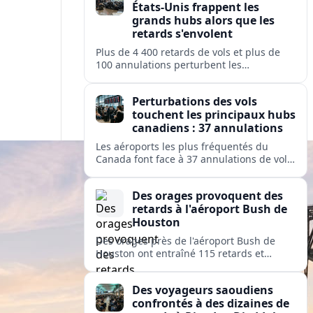
États-Unis frappent les
grands hubs alors que les
retards s'envolent
Plus de 4 400 retards de vols et plus de
100 annulations perturbent les
déplacements dans les principaux hubs
américains, mettant à rude épreuve les
Perturbations des vols
opérations des grandes compagnies
touchent les principaux hubs
nationales et régionales.
canadiens : 37 annulations
Les aéroports les plus fréquentés du
Canada font face à 37 annulations de vols
et 274 retards, perturbant les
déplacements sur des services exploités
Des orages provoquent des
par Air Canada, Jazz, Inuit et Pacific
retards à l'aéroport Bush de
Coastal.
Houston
Des orages près de l'aéroport Bush de
Houston ont entraîné 115 retards et
quelques annulations, affectant United,
American et Delta sur des liaisons vers
Des voyageurs saoudiens
des hubs majeurs aux États-Unis et en
confrontés à des dizaines de
Europe.