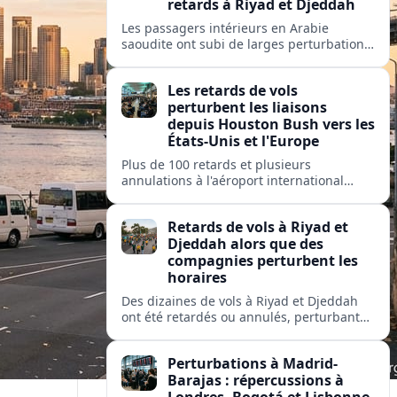
retards à Riyad et Djeddah
Les passagers intérieurs en Arabie
saoudite ont subi de larges perturbations
: près de 100 vols retardés et plusieurs
annulés sur les liaisons clés entre Riyad et
Les retards de vols
Djeddah.
perturbent les liaisons
depuis Houston Bush vers les
États-Unis et l'Europe
Plus de 100 retards et plusieurs
annulations à l'aéroport international
George Bush de Houston perturbent les
passagers de United, American et Delta
Retards de vols à Riyad et
sur des liaisons clés nationales et
Djeddah alors que des
transatlantiques.
compagnies perturbent les
horaires
Des dizaines de vols à Riyad et Djeddah
ont été retardés ou annulés, perturbant
les voyages des passagers de flyadeal,
Saudia, Flynas et d'autres transporteurs.
Perturbations à Madrid-
Barajas : répercussions à