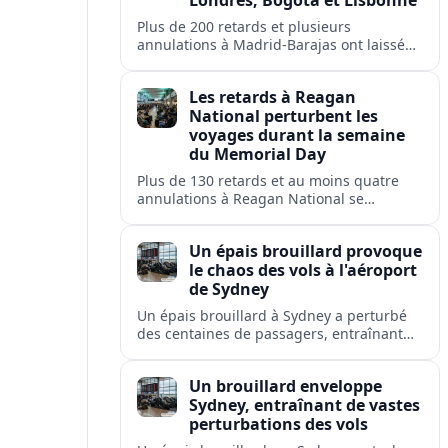
Londres, Bogotá et Lisbonne
Plus de 200 retards et plusieurs
annulations à Madrid-Barajas ont laissé
des passagers en rade et perturbé les
liaisons d'Iberia, Ryanair, British Airways,
Les retards à Reagan
Avianca et Air Europa.
National perturbent les
voyages durant la semaine
du Memorial Day
Plus de 130 retards et au moins quatre
annulations à Reagan National se
répercutent sur Washington, Arlington,
Alexandria et plusieurs villes américaines.
Un épais brouillard provoque
le chaos des vols à l'aéroport
de Sydney
Un épais brouillard à Sydney a perturbé
des centaines de passagers, entraînant
retards, déroutements et annulations à
l'aéroport le plus fréquenté d'Australie.
Un brouillard enveloppe
Sydney, entraînant de vastes
perturbations des vols