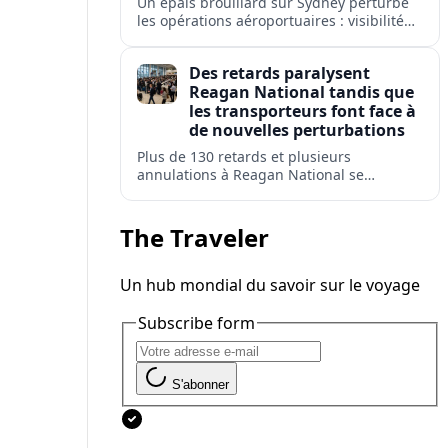
Un épais brouillard sur Sydney perturbe
les opérations aéroportuaires : visibilité
réduite, retards de départs et
avertissements de répercussions sur les
Des retards paralysent
réseaux de vols domestiques et
Reagan National tandis que
internationaux.
les transporteurs font face à
de nouvelles perturbations
Plus de 130 retards et plusieurs
annulations à Reagan National se
répercutent sur Washington DC,
Arlington, Alexandria et d'autres villes
américaines pendant une période de forte
The Traveler
affluence.
Un hub mondial du savoir sur le voyage
Subscribe form
S'abonner