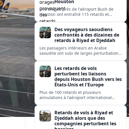
Houston
Des orages près de l'aéroport Bush de
Houston ont entraîné 115 retards et
quelques annulations, affectant United,
American et Delta sur des liaisons vers
Des voyageurs saoudiens
des hubs majeurs aux États-Unis et en
confrontés à des dizaines de
Europe.
retards à Riyad et Djeddah
Les passagers intérieurs en Arabie
saoudite ont subi de larges perturbations
: près de 100 vols retardés et plusieurs
annulés sur les liaisons clés entre Riyad et
Les retards de vols
Djeddah.
perturbent les liaisons
depuis Houston Bush vers les
États-Unis et l'Europe
Plus de 100 retards et plusieurs
annulations à l'aéroport international
George Bush de Houston perturbent les
passagers de United, American et Delta
Retards de vols à Riyad et
sur des liaisons clés nationales et
Djeddah alors que des
transatlantiques.
compagnies perturbent les