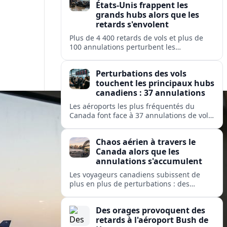
États-Unis frappent les
grands hubs alors que les
retards s'envolent
Plus de 4 400 retards de vols et plus de
100 annulations perturbent les
déplacements dans les principaux hubs
américains, mettant à rude épreuve les
Perturbations des vols
opérations des grandes compagnies
touchent les principaux hubs
nationales et régionales.
canadiens : 37 annulations
Les aéroports les plus fréquentés du
Canada font face à 37 annulations de vols
et 274 retards, perturbant les
déplacements sur des services exploités
Chaos aérien à travers le
par Air Canada, Jazz, Inuit et Pacific
Canada alors que les
Coastal.
annulations s'accumulent
Les voyageurs canadiens subissent de
plus en plus de perturbations : des
dizaines de vols sont annulés et des
centaines retardés dans les grands hubs
Des orages provoquent des
et les aéroports isolés, de Toronto à
retards à l'aéroport Bush de
Kuujjuaq.