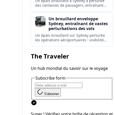
Un épais brouillard à Sydney a perturbé
des centaines de passagers, entraînant
retards, déroutements et annulations à
l'aéroport le plus fréquenté d'Australie.
Un brouillard enveloppe
Sydney, entraînant de vastes
perturbations des vols
Un épais brouillard sur Sydney perturbe
les opérations aéroportuaires : visibilité
réduite, retards de départs et
avertissements de répercussions sur les
réseaux de vols domestiques et
The Traveler
internationaux.
Un hub mondial du savoir sur le voyage
Subscribe form
S'abonner
Super ! Vérifiez votre boîte de réception et