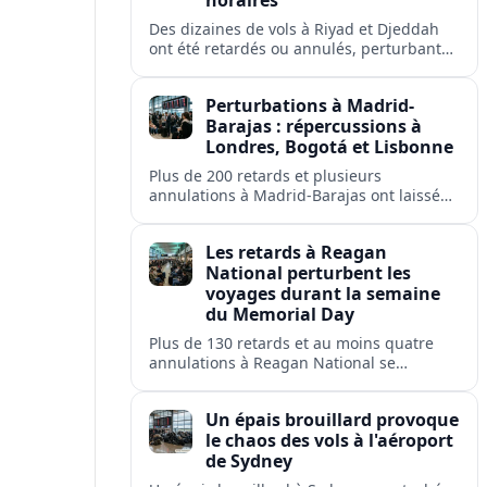
horaires
Des dizaines de vols à Riyad et Djeddah
ont été retardés ou annulés, perturbant
les voyages des passagers de flyadeal,
Saudia, Flynas et d'autres transporteurs.
Perturbations à Madrid-
Barajas : répercussions à
Londres, Bogotá et Lisbonne
Plus de 200 retards et plusieurs
annulations à Madrid-Barajas ont laissé
des passagers en rade et perturbé les
liaisons d'Iberia, Ryanair, British Airways,
Les retards à Reagan
Avianca et Air Europa.
National perturbent les
voyages durant la semaine
du Memorial Day
Plus de 130 retards et au moins quatre
annulations à Reagan National se
répercutent sur Washington, Arlington,
Alexandria et plusieurs villes américaines.
Un épais brouillard provoque
le chaos des vols à l'aéroport
de Sydney