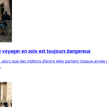
e voyager en solo est toujours dangereux
alors que des millions d’entre elles partent chaque année e
.