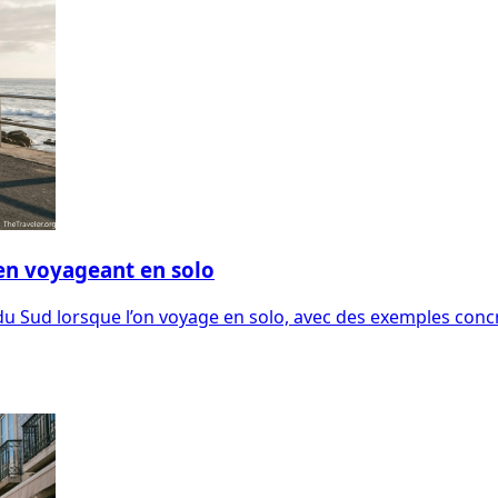
en voyageant en solo
 du Sud lorsque l’on voyage en solo, avec des exemples conc