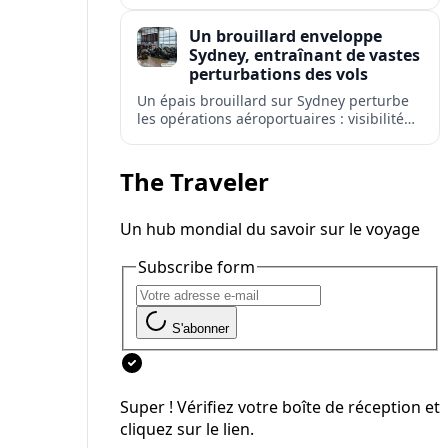
retards, déroutements et annulations à
l'aéroport le plus fréquenté d'Australie.
Un brouillard enveloppe
Sydney, entraînant de vastes
perturbations des vols
Un épais brouillard sur Sydney perturbe
les opérations aéroportuaires : visibilité
réduite, retards de départs et
avertissements de répercussions sur les
réseaux de vols domestiques et
The Traveler
internationaux.
Un hub mondial du savoir sur le voyage
Subscribe form
S'abonner
Super ! Vérifiez votre boîte de réception et
cliquez sur le lien.