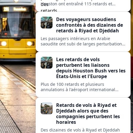
Houston ont entraîné 115 retards et
quelques annulations, affectant United,
American et Delta sur des liaisons vers
Des voyageurs saoudiens
des hubs majeurs aux États-Unis et en
confrontés à des dizaines de
Europe.
retards à Riyad et Djeddah
Les passagers intérieurs en Arabie
saoudite ont subi de larges perturbations
: près de 100 vols retardés et plusieurs
annulés sur les liaisons clés entre Riyad et
Les retards de vols
Djeddah.
perturbent les liaisons
depuis Houston Bush vers les
États-Unis et l'Europe
Plus de 100 retards et plusieurs
annulations à l'aéroport international
George Bush de Houston perturbent les
passagers de United, American et Delta
Retards de vols à Riyad et
sur des liaisons clés nationales et
Djeddah alors que des
transatlantiques.
compagnies perturbent les
horaires
Des dizaines de vols à Riyad et Djeddah