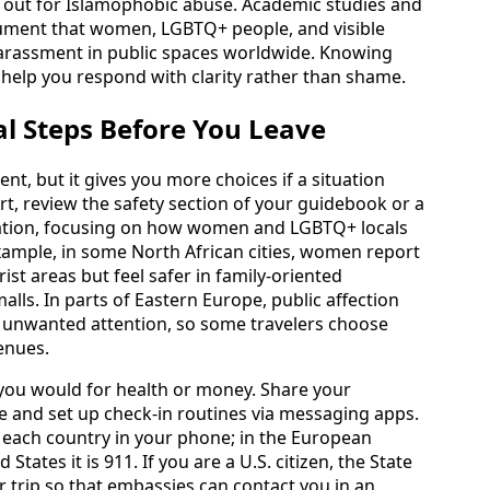
ed out for Islamophobic abuse. Academic studies and
ument that women, LGBTQ+ people, and visible
harassment in public spaces worldwide. Knowing
n help you respond with clarity rather than shame.
al Steps Before You Leave
t, but it gives you more choices if a situation
t, review the safety section of your guidebook or a
nation, focusing on how women and LGBTQ+ locals
example, in some North African cities, women report
st areas but feel safer in family-oriented
s. In parts of Eastern Europe, public affection
 unwanted attention, so some travelers choose
enues.
 you would for health or money. Share your
e and set up check-in routines via messaging apps.
 each country in your phone; in the European
 States it is 911. If you are a U.S. citizen, the State
trip so that embassies can contact you in an