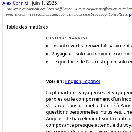
Alex Cornici
·
juin 1, 2026
The Traveler contient des liens d’affiliation. Si vous cliquez et effectuez un
vous en sommes reconnaissants, car cela nous aide beaucoup. Consultez la
p
Table des matières
CONTINUE PLANNING
Les introvertis peuvent-ils vraiment
Voyage en solo au féminin : commen
Ce que faire de l’auto-stop en solo e
Voir en:
English
Español
La plupart des voyageuses et voyageu
paroles ou le comportement d’un inc
s’attarde dans un métro bondé à Paris,
questions personnelles intrusives, une 
Angeles : le harcèlement sur la route
composante presque attendue du voyag
personnes de genres divers. Vous ne 