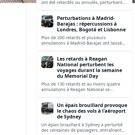
ont été retardés ou annulés, perturbant
les voyages des passagers de flyadeal,
Saudia, Flynas et d'autres transporteurs.
Perturbations à Madrid-
Barajas : répercussions à
Londres, Bogotá et Lisbonne
Plus de 200 retards et plusieurs
annulations à Madrid-Barajas ont laissé
des passagers en rade et perturbé les
liaisons d'Iberia, Ryanair, British Airways,
Les retards à Reagan
Avianca et Air Europa.
National perturbent les
voyages durant la semaine
du Memorial Day
Plus de 130 retards et au moins quatre
annulations à Reagan National se
répercutent sur Washington, Arlington,
Alexandria et plusieurs villes américaines.
Un épais brouillard provoque
le chaos des vols à l'aéroport
de Sydney
Un épais brouillard à Sydney a perturbé
des centaines de passagers, entraînant