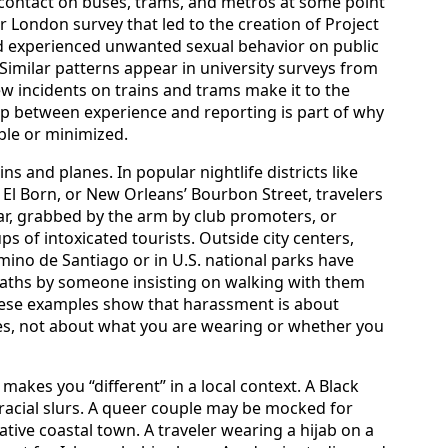
 contact on buses, trams, and metros at some point
or London survey that led to the creation of Project
experienced unwanted sexual behavior on public
 Similar patterns appear in university surveys from
w incidents on trains and trams make it to the
gap between experience and reporting is part of why
ble or minimized.
 and planes. In popular nightlife districts like
El Born, or New Orleans’ Bourbon Street, travelers
ar, grabbed by the arm by club promoters, or
 of intoxicated tourists. Outside city centers,
mino de Santiago or in U.S. national parks have
paths by someone insisting on walking with them
These examples show that harassment is about
s, not about what you are wearing or whether you
makes you “different” in a local context. A Black
racial slurs. A queer couple may be mocked for
tive coastal town. A traveler wearing a hijab on a