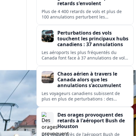
retards s'envolent
Plus de 4 400 retards de vols et plus de
100 annulations perturbent les
déplacements dans les principaux hubs
américains, mettant à rude épreuve les
Perturbations des vols
opérations des grandes compagnies
touchent les principaux hubs
nationales et régionales.
canadiens : 37 annulations
Les aéroports les plus fréquentés du
Canada font face à 37 annulations de vols
et 274 retards, perturbant les
déplacements sur des services exploités
Chaos aérien à travers le
par Air Canada, Jazz, Inuit et Pacific
Canada alors que les
Coastal.
annulations s'accumulent
Les voyageurs canadiens subissent de
plus en plus de perturbations : des
dizaines de vols sont annulés et des
centaines retardés dans les grands hubs
Des orages provoquent des
et les aéroports isolés, de Toronto à
retards à l'aéroport Bush de
Kuujjuaq.
Houston
Des orages près de l'aéroport Bush de