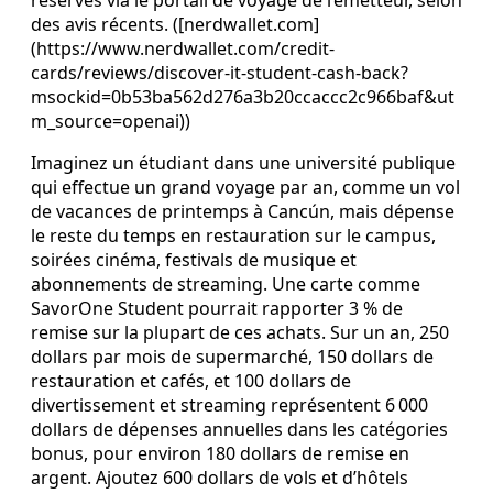
réservés via le portail de voyage de l’émetteur, selon
des avis récents. ([nerdwallet.com]
(https://www.nerdwallet.com/credit-
cards/reviews/discover-it-student-cash-back?
msockid=0b53ba562d276a3b20ccaccc2c966baf&ut
m_source=openai))
Imaginez un étudiant dans une université publique
qui effectue un grand voyage par an, comme un vol
de vacances de printemps à Cancún, mais dépense
le reste du temps en restauration sur le campus,
soirées cinéma, festivals de musique et
abonnements de streaming. Une carte comme
SavorOne Student pourrait rapporter 3 % de
remise sur la plupart de ces achats. Sur un an, 250
dollars par mois de supermarché, 150 dollars de
restauration et cafés, et 100 dollars de
divertissement et streaming représentent 6 000
dollars de dépenses annuelles dans les catégories
bonus, pour environ 180 dollars de remise en
argent. Ajoutez 600 dollars de vols et d’hôtels