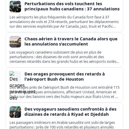
Perturbations des vols touchent les
principaux hubs canadiens : 37 annulations
Les aéroports les plus fréquentés du Canada font face à 37
annulations de vols et 274 retards, perturbant les déplacements
sur des services exploités par Air Canada, Jazz, Inuit et Pacific
Coastal.
Chaos aérien à travers le Canada alors que
les annulations s'accumulent
Les voyageurs canadiens subissent de plus en plus de
perturbations : des dizaines de vols sont annulés et des
centaines retardés dans les grands hubs et les aéroports isolés,
de Toronto à Kuujjuaq.
Des orages provoquent des retards à
l'aéroport Bush de Houston
Des orages près de l'aéroport Bush de Houston ont entraîné 115
retards et quelques annulations, affectant United, American et
Delta sur des liaisons vers des hubs majeurs aux États-Unis et en
Europe.
Des voyageurs saoudiens confrontés à des
dizaines de retards à Riyad et Djeddah
Les passagers intérieurs en Arabie saoudite ont subi de larges
perturbations : près de 100 vols retardés et plusieurs annulés