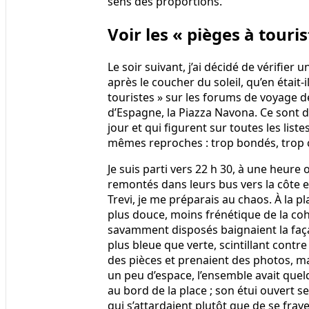
sens des proportions.
Voir les « pièges à touri
Le soir suivant, j’ai décidé de vérifie
après le coucher du soleil, qu’en était-i
touristes » sur les forums de voyage dé
d’Espagne, la Piazza Navona. Ce sont d
jour et qui figurent sur toutes les lis
mêmes reproches : trop bondés, trop 
Je suis parti vers 22 h 30, à une heure
remontés dans leurs bus vers la côte et
Trevi, je me préparais au chaos. À la pl
plus douce, moins frénétique de la coh
savamment disposés baignaient la faça
plus bleue que verte, scintillant contre 
des pièces et prenaient des photos, ma
un peu d’espace, l’ensemble avait quel
au bord de la place ; son étui ouvert s
qui s’attardaient plutôt que de se fray