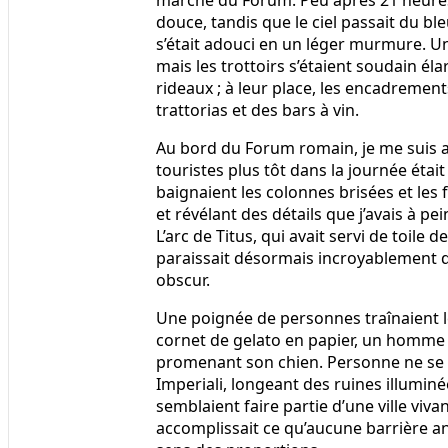
marche du Forum. Peu après 21 heures, 
douce, tandis que le ciel passait du bl
s’était adouci en un léger murmure. Un
mais les trottoirs s’étaient soudain él
rideaux ; à leur place, les encadremen
trattorias et des bars à vin.
Au bord du Forum romain, je me suis a
touristes plus tôt dans la journée éta
baignaient les colonnes brisées et les
et révélant des détails que j’avais à pe
L’arc de Titus, qui avait servi de toil
paraissait désormais incroyablement dé
obscur.
Une poignée de personnes traînaient l
cornet de gelato en papier, un homme 
promenant son chien. Personne ne se pr
Imperiali, longeant des ruines illuminé
semblaient faire partie d’une ville viva
accomplissait ce qu’aucune barrière anti