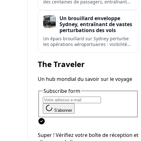
des centaines de passagers, entraînant
retards, déroutements et annulations à
l'aéroport le plus fréquenté d'Australie.
Un brouillard enveloppe
Sydney, entraînant de vastes
perturbations des vols
Un épais brouillard sur Sydney perturbe
les opérations aéroportuaires : visibilité
réduite, retards de départs et
avertissements de répercussions sur les
réseaux de vols domestiques et
The Traveler
internationaux.
Un hub mondial du savoir sur le voyage
Subscribe form
S'abonner
Super ! Vérifiez votre boîte de réception et