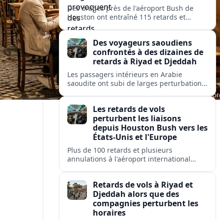
Des orages près de l'aéroport Bush de
Houston ont entraîné 115 retards et
quelques annulations, affectant United,
American et Delta sur des liaisons vers
Des voyageurs saoudiens
des hubs majeurs aux États-Unis et en
confrontés à des dizaines de
Europe.
retards à Riyad et Djeddah
Les passagers intérieurs en Arabie
saoudite ont subi de larges perturbations
: près de 100 vols retardés et plusieurs
annulés sur les liaisons clés entre Riyad et
Les retards de vols
Djeddah.
perturbent les liaisons
depuis Houston Bush vers les
États-Unis et l'Europe
Plus de 100 retards et plusieurs
annulations à l'aéroport international
George Bush de Houston perturbent les
passagers de United, American et Delta
Retards de vols à Riyad et
sur des liaisons clés nationales et
Djeddah alors que des
transatlantiques.
compagnies perturbent les
horaires