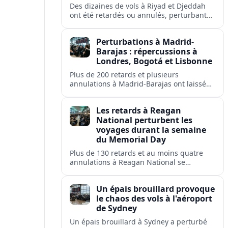
Des dizaines de vols à Riyad et Djeddah
ont été retardés ou annulés, perturbant
les voyages des passagers de flyadeal,
Saudia, Flynas et d'autres transporteurs.
Perturbations à Madrid-
Barajas : répercussions à
Londres, Bogotá et Lisbonne
Plus de 200 retards et plusieurs
annulations à Madrid-Barajas ont laissé
des passagers en rade et perturbé les
liaisons d'Iberia, Ryanair, British Airways,
Les retards à Reagan
Avianca et Air Europa.
National perturbent les
voyages durant la semaine
du Memorial Day
Plus de 130 retards et au moins quatre
annulations à Reagan National se
répercutent sur Washington, Arlington,
Alexandria et plusieurs villes américaines.
Un épais brouillard provoque
le chaos des vols à l'aéroport
de Sydney
Un épais brouillard à Sydney a perturbé