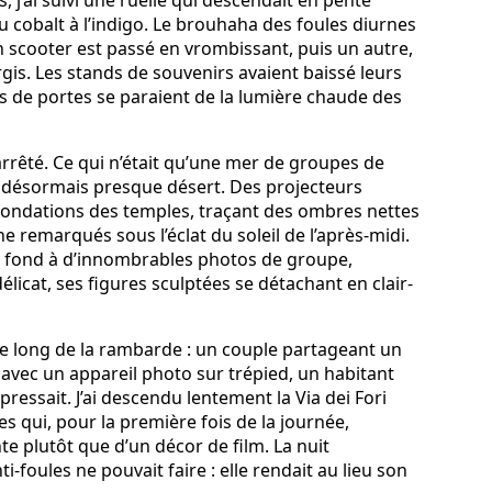
j’ai suivi une ruelle qui descendait en pente
eu cobalt à l’indigo. Le brouhaha des foules diurnes
 scooter est passé en vrombissant, puis un autre,
argis. Les stands de souvenirs avaient baissé leurs
ts de portes se paraient de la lumière chaude des
rrêté. Ce qui n’était qu’une mer de groupes de
it désormais presque désert. Des projecteurs
 fondations des temples, traçant des ombres nettes
ine remarqués sous l’éclat du soleil de l’après-midi.
e de fond à d’innombrables photos de groupe,
licat, ses figures sculptées se détachant en clair-
e long de la rambarde : un couple partageant un
avec un appareil photo sur trépied, un habitant
essait. J’ai descendu lentement la Via dei Fori
es qui, pour la première fois de la journée,
nte plutôt que d’un décor de film. La nuit
-foules ne pouvait faire : elle rendait au lieu son