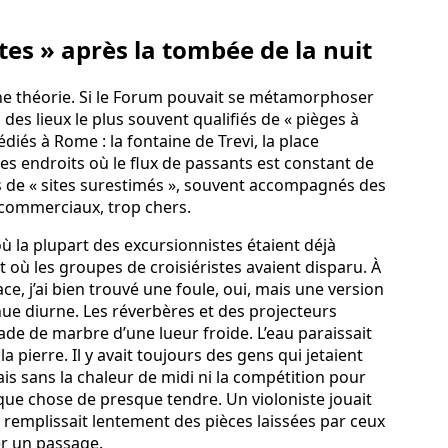
stes » après la tombée de la nuit
r une théorie. Si le Forum pouvait se métamorphoser
l des lieux le plus souvent qualifiés de « pièges à
diés à Rome : la fontaine de Trevi, la place
es endroits où le flux de passants est constant de
tes de « sites surestimés », souvent accompagnés des
commerciaux, trop chers.
 où la plupart des excursionnistes étaient déjà
 où les groupes de croisiéristes avaient disparu. À
ace, j’ai bien trouvé une foule, oui, mais une version
ue diurne. Les réverbères et des projecteurs
de de marbre d’une lueur froide. L’eau paraissait
la pierre. Il y avait toujours des gens qui jetaient
is sans la chaleur de midi ni la compétition pour
que chose de presque tendre. Un violoniste jouait
e remplissait lentement des pièces laissées par ceux
er un passage.