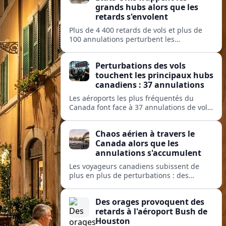
grands hubs alors que les
retards s'envolent
Plus de 4 400 retards de vols et plus de
100 annulations perturbent les
déplacements dans les principaux hubs
américains, mettant à rude épreuve les
Perturbations des vols
opérations des grandes compagnies
touchent les principaux hubs
nationales et régionales.
canadiens : 37 annulations
Les aéroports les plus fréquentés du
Canada font face à 37 annulations de vols
et 274 retards, perturbant les
déplacements sur des services exploités
Chaos aérien à travers le
par Air Canada, Jazz, Inuit et Pacific
Canada alors que les
Coastal.
annulations s'accumulent
Les voyageurs canadiens subissent de
plus en plus de perturbations : des
dizaines de vols sont annulés et des
centaines retardés dans les grands hubs
Des orages provoquent des
et les aéroports isolés, de Toronto à
retards à l'aéroport Bush de
Kuujjuaq.
Houston