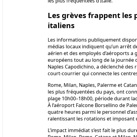
les plus fréquentées d’Italie.
Les grèves frappent les 
italiens
Les informations publiquement disponib
médias locaux indiquent qu’un arrêt de
aérien et des employés d’aéroports a 
européens tout au long de la journée d
Naples Capodichino, a déclenché des r
court-courrier qui connecte les centres
Rome, Milan, Naples, Palerme et Catan
les plus fréquentées du pays, ont con
plage 10h00–18h00, période durant laque
À l’aéroport Falcone Borsellino de Pal
quatre heures parmi le personnel d’ass
ralentissant les rotations et imposan
L’impact immédiat s’est fait le plus d
Rome–Milan, Rome–Catane et Milan–Na