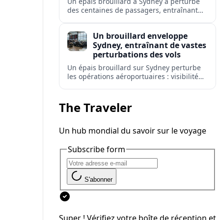
Un épais brouillard à Sydney a perturbé
des centaines de passagers, entraînant
retards, déroutements et annulations à
l'aéroport le plus fréquenté d'Australie.
Un brouillard enveloppe
Sydney, entraînant de vastes
perturbations des vols
Un épais brouillard sur Sydney perturbe
les opérations aéroportuaires : visibilité
réduite, retards de départs et
avertissements de répercussions sur les
réseaux de vols domestiques et
The Traveler
internationaux.
Un hub mondial du savoir sur le voyage
Subscribe form
S'abonner
Super ! Vérifiez votre boîte de réception et