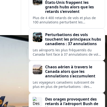
États-Unis frappent les
grands hubs alors que les
retards s'envolent
Plus de 4 400 retards de vols et plus de
100 annulations perturbent les
déplacements dans les principaux hubs
américains, mettant à rude épreuve les
Perturbations des vols
opérations des grandes compagnies
touchent les principaux hubs
nationales et régionales.
canadiens : 37 annulations
Les aéroports les plus fréquentés du
Canada font face à 37 annulations de vols
et 274 retards, perturbant les
déplacements sur des services exploités
Chaos aérien à travers le
par Air Canada, Jazz, Inuit et Pacific
Canada alors que les
Coastal.
annulations s'accumulent
Les voyageurs canadiens subissent de
plus en plus de perturbations : des
dizaines de vols sont annulés et des
centaines retardés dans les grands hubs
Des orages provoquent des
et les aéroports isolés, de Toronto à
retards à l'aéroport Bush de
Kuujjuaq.