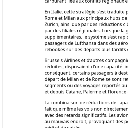
carburant liée aux conflits régionaux e
En Italie, cette stratégie s’est traduit
Rome et Milan aux principaux hubs de 
Zurich, ainsi que par des réductions c
par des filiales régionales. Lorsque l
supplémentaires, le système s’est ra
passagers de Lufthansa dans des aérop
rebookés sur des départs plus tardifs
Brussels Airlines et d’autres compagni
réduites, disposaient d’une capacité l
conséquent, certains passagers à desti
départ de Milan et de Rome se sont r
segments ou des voyages reportés au 
et depuis Catane, Palerme et Florence é
La combinaison de réductions de capaci
fait que même les vols non directement
avec des retards significatifs. Les av
au mauvais endroit, provoquant des pe
midi et de soirée.