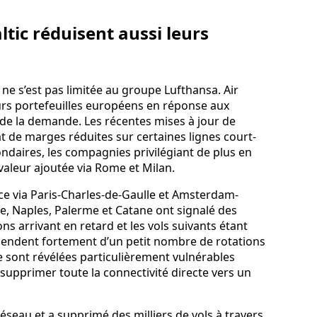
ltic réduisent aussi leurs
n ne s’est pas limitée au groupe Lufthansa. Air
urs portefeuilles européens en réponse aux
n de la demande. Les récentes mises à jour de
at de marges réduites sur certaines lignes court-
condaires, les compagnies privilégiant de plus en
valeur ajoutée via Rome et Milan.
e via Paris-Charles-de-Gaulle et Amsterdam-
e, Naples, Palerme et Catane ont signalé des
s arrivant en retard et les vols suivants étant
pendent fortement d’un petit nombre de rotations
e sont révélées particulièrement vulnérables
 supprimer toute la connectivité directe vers un
réseau et a supprimé des milliers de vols à travers