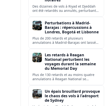
horaires
Des dizaines de vols à Riyad et Djeddah
ont été retardés ou annulés, perturbant
les voyages des passagers de flyadeal,
Saudia, Flynas et d'autres transporteurs.
Perturbations à Madrid-
Barajas : répercussions à
Londres, Bogotá et Lisbonne
Plus de 200 retards et plusieurs
annulations à Madrid-Barajas ont laissé
des passagers en rade et perturbé les
liaisons d'Iberia, Ryanair, British Airways,
Les retards à Reagan
Avianca et Air Europa.
National perturbent les
voyages durant la semaine
du Memorial Day
Plus de 130 retards et au moins quatre
annulations à Reagan National se
répercutent sur Washington, Arlington,
Alexandria et plusieurs villes américaines.
Un épais brouillard provoque
le chaos des vols à l'aéroport
de Sydney