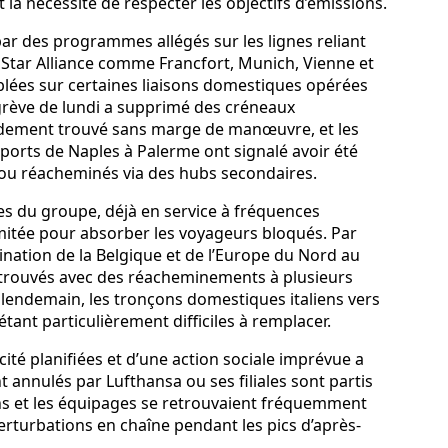
t la nécessité de respecter les objectifs d’émissions.
e par des programmes allégés sur les lignes reliant
Star Alliance comme Francfort, Munich, Vienne et
iblées sur certaines liaisons domestiques opérées
a grève de lundi a supprimé des créneaux
pidement trouvé sans marge de manœuvre, et les
orts de Naples à Palerme ont signalé avoir été
 ou réacheminés via des hubs secondaires.
es du groupe, déjà en service à fréquences
imitée pour absorber les voyageurs bloqués. Par
nation de la Belgique et de l’Europe du Nord au
etrouvés avec des réacheminements à plusieurs
lendemain, les tronçons domestiques italiens vers
tant particulièrement difficiles à remplacer.
té planifiées et d’une action sociale imprévue a
 annulés par Lufthansa ou ses filiales sont partis
ions et les équipages se retrouvaient fréquemment
rturbations en chaîne pendant les pics d’après-