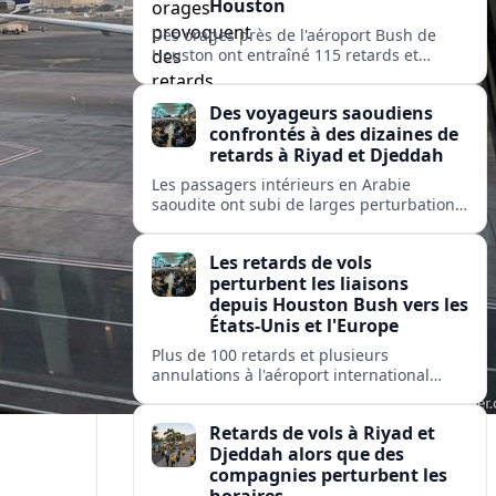
Houston
Des orages près de l'aéroport Bush de
Houston ont entraîné 115 retards et
quelques annulations, affectant United,
American et Delta sur des liaisons vers
Des voyageurs saoudiens
des hubs majeurs aux États-Unis et en
confrontés à des dizaines de
Europe.
retards à Riyad et Djeddah
Les passagers intérieurs en Arabie
saoudite ont subi de larges perturbations
: près de 100 vols retardés et plusieurs
annulés sur les liaisons clés entre Riyad et
Les retards de vols
Djeddah.
perturbent les liaisons
depuis Houston Bush vers les
États-Unis et l'Europe
Plus de 100 retards et plusieurs
annulations à l'aéroport international
George Bush de Houston perturbent les
passagers de United, American et Delta
Retards de vols à Riyad et
sur des liaisons clés nationales et
Djeddah alors que des
transatlantiques.
compagnies perturbent les