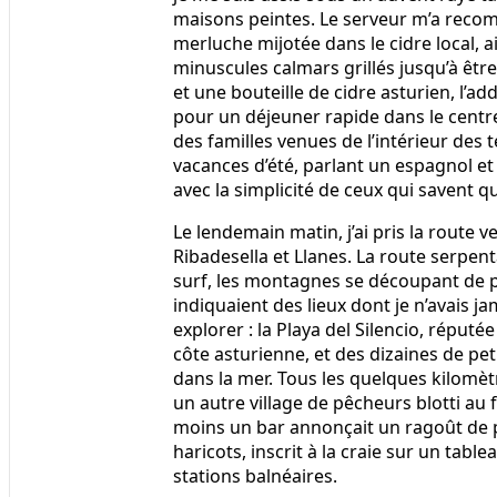
maisons peintes. Le serveur m’a rec
merluche mijotée dans le cidre local, a
minuscules calmars grillés jusqu’à être
et une bouteille de cidre asturien, l’add
pour un déjeuner rapide dans le centre
des familles venues de l’intérieur des 
vacances d’été, parlant un espagnol e
avec la simplicité de ceux qui savent 
Le lendemain matin, j’ai pris la route ve
Ribadesella et Llanes. La route serpent
surf, les montagnes se découpant de p
indiquaient des lieux dont je n’avais j
explorer : la Playa del Silencio, réputé
côte asturienne, et des dizaines de pet
dans la mer. Tous les quelques kilomè
un autre village de pêcheurs blotti au 
moins un bar annonçait un ragoût de 
haricots, inscrit à la craie sur un table
stations balnéaires.