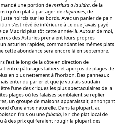
ommandé une portion de
merluza a la sidra
, de la
insi qu’un plat à partager de
chipirones
, de
 juste noircis sur les bords. Avec un panier de pain
ition s’est révélée inférieure à ce que j’avais payé
 de Madrid plus tôt cette année-là. Autour de moi,
terres des Asturies prenaient leurs propres
t un asturien rapides, commandant les mêmes plats
que cette abondance sera encore là en septembre.
rs l’est le long de la côte en direction de
ait entre pâturages laitiers et aperçus de plages de
lus en plus nettement à l’horizon. Des panneaux
amais entendu parler et que je voulais soudain
e être l’une des criques les plus spectaculaires de la
ites plages où les falaises semblaient se replier
tres, un groupe de maisons apparaissait, annonçant
fond d’une anse naturelle. Dans la plupart, au
poisson frais ou une
fabada
, le riche plat local de
au à des prix qui feraient rougir la plupart des