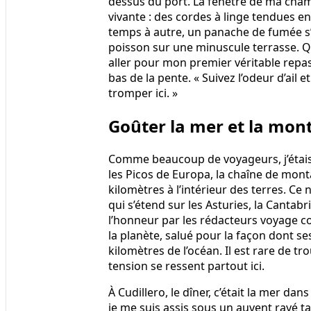
dessus du port. La fenêtre de ma cham
vivante : des cordes à linge tendues en
temps à autre, un panache de fumée s’é
poisson sur une minuscule terrasse. Qu
aller pour mon premier véritable repas
bas de la pente. « Suivez l’odeur d’ail 
tromper ici. »
Goûter la mer et la mon
Comme beaucoup de voyageurs, j’étais
les Picos de Europa, la chaîne de mont
kilomètres à l’intérieur des terres. Ce n
qui s’étend sur les Asturies, la Cantabr
l’honneur par les rédacteurs voyage c
la planète, salué pour la façon dont s
kilomètres de l’océan. Il est rare de tr
tension se ressent partout ici.
À Cudillero, le dîner, c’était la mer dan
je me suis assis sous un auvent rayé ta