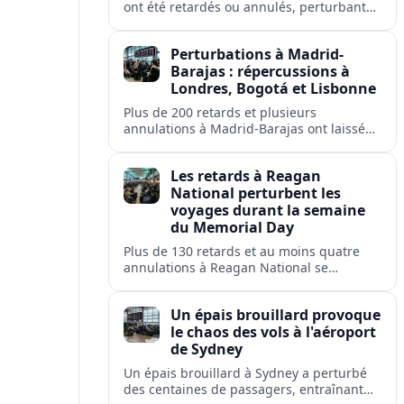
ont été retardés ou annulés, perturbant
les voyages des passagers de flyadeal,
Saudia, Flynas et d'autres transporteurs.
Perturbations à Madrid-
Barajas : répercussions à
Londres, Bogotá et Lisbonne
Plus de 200 retards et plusieurs
annulations à Madrid-Barajas ont laissé
des passagers en rade et perturbé les
liaisons d'Iberia, Ryanair, British Airways,
Les retards à Reagan
Avianca et Air Europa.
National perturbent les
voyages durant la semaine
du Memorial Day
Plus de 130 retards et au moins quatre
annulations à Reagan National se
répercutent sur Washington, Arlington,
Alexandria et plusieurs villes américaines.
Un épais brouillard provoque
le chaos des vols à l'aéroport
de Sydney
Un épais brouillard à Sydney a perturbé
des centaines de passagers, entraînant