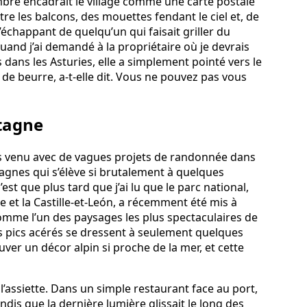
bre encadrait le village comme une carte postale
tre les balcons, des mouettes fendant le ciel et, de
chappant de quelqu’un qui faisait griller du
and j’ai demandé à la propriétaire où je devrais
 dans les Asturies, elle a simplement pointé vers le
et de beurre, a-t-elle dit. Vous ne pouvez pas vous
tagne
 venu avec de vagues projets de randonnée dans
agnes qui s’élève si brutalement à quelques
’est que plus tard que j’ai lu que le parc national,
ie et la Castille-et-León, a récemment été mis à
omme l’un des paysages les plus spectaculaires de
es pics acérés se dressent à seulement quelques
ouver un décor alpin si proche de la mer, et cette
s l’assiette. Dans un simple restaurant face au port,
ndis que la dernière lumière glissait le long des