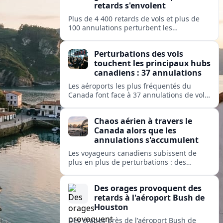
retards s'envolent
Plus de 4 400 retards de vols et plus de
100 annulations perturbent les
déplacements dans les principaux hubs
américains, mettant à rude épreuve les
Perturbations des vols
opérations des grandes compagnies
touchent les principaux hubs
nationales et régionales.
canadiens : 37 annulations
Les aéroports les plus fréquentés du
Canada font face à 37 annulations de vols
et 274 retards, perturbant les
déplacements sur des services exploités
Chaos aérien à travers le
par Air Canada, Jazz, Inuit et Pacific
Canada alors que les
Coastal.
annulations s'accumulent
Les voyageurs canadiens subissent de
plus en plus de perturbations : des
dizaines de vols sont annulés et des
centaines retardés dans les grands hubs
Des orages provoquent des
et les aéroports isolés, de Toronto à
retards à l'aéroport Bush de
Kuujjuaq.
Houston
Des orages près de l'aéroport Bush de