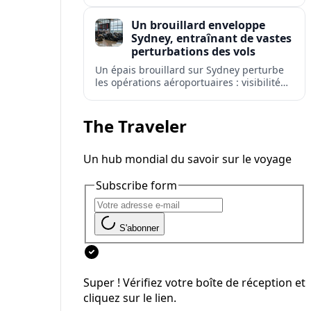
retards, déroutements et annulations à
l'aéroport le plus fréquenté d'Australie.
Un brouillard enveloppe
Sydney, entraînant de vastes
perturbations des vols
Un épais brouillard sur Sydney perturbe
les opérations aéroportuaires : visibilité
réduite, retards de départs et
avertissements de répercussions sur les
réseaux de vols domestiques et
The Traveler
internationaux.
Un hub mondial du savoir sur le voyage
Subscribe form
S'abonner
Super ! Vérifiez votre boîte de réception et
cliquez sur le lien.