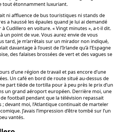
de tout étonnamment luxuriant.
vait ni affluence de bus touristiques ni stands de
ures a haussé les épaules quand je lui ai demandé
 Cudillero en voiture. « Vingt minutes », a-t-il dit.
z à un point de vue. Vous aurez envie de vous
plus tard, je m’arrêtais sur un mirador non indiqué,
lait davantage à l’ouest de l’Irlande qu’à l’Espagne
ise, des falaises brossées de vert et des vagues se
ujours d’une région de travail et pas encore d’une
hées. Un café en bord de route situé au-dessus de
ne part tiède de tortilla pour à peu près le prix d’un
ns un grand aéroport européen. Derrière moi, une
 de football pendant que la télévision repassait
 ; devant moi, l’Atlantique continuait de marteler
 comique. J’avais l’impression d’être tombé sur l’un
peu vantés.
llero