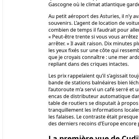
Gascogne où le climat atlantique gar
Au petit aéroport des Asturies, il n’y a
souvenirs. L’agent de location de voit
combien de temps il faudrait pour aller à
« Peut-être trente si vous vous arrête
arrêter. » Il avait raison. Dix minutes 
les yeux fixés sur une côte qui ressemb
que je croyais connaître : une mer ardo
repliant dans des criques intactes.
Les prix rappelaient qu’il s’agissait to
bande de stations balnéaires bien léc
l’autoroute m’a servi un café serré et u
encas de distributeur automatique da
table de routiers se disputait à propos
tranquillement les informations locales
les falaises. Le contraste était presque
des derniers recoins d’Europe encore 
La première vue de Cudi