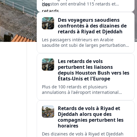
Houston ont entraîné 115 retards et
quelques annulations, affectant United,
American et Delta sur des liaisons vers
Des voyageurs saoudiens
des hubs majeurs aux États-Unis et en
confrontés à des dizaines de
Europe.
retards à Riyad et Djeddah
Les passagers intérieurs en Arabie
saoudite ont subi de larges perturbations
: près de 100 vols retardés et plusieurs
annulés sur les liaisons clés entre Riyad et
Les retards de vols
Djeddah.
perturbent les liaisons
depuis Houston Bush vers les
États-Unis et l'Europe
Plus de 100 retards et plusieurs
annulations à l'aéroport international
George Bush de Houston perturbent les
passagers de United, American et Delta
Retards de vols à Riyad et
sur des liaisons clés nationales et
Djeddah alors que des
transatlantiques.
compagnies perturbent les
horaires
Des dizaines de vols à Riyad et Djeddah