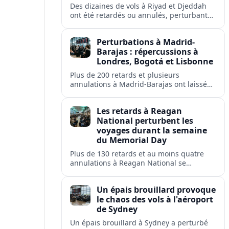
Des dizaines de vols à Riyad et Djeddah
ont été retardés ou annulés, perturbant
les voyages des passagers de flyadeal,
Saudia, Flynas et d'autres transporteurs.
Perturbations à Madrid-
Barajas : répercussions à
Londres, Bogotá et Lisbonne
Plus de 200 retards et plusieurs
annulations à Madrid-Barajas ont laissé
des passagers en rade et perturbé les
liaisons d'Iberia, Ryanair, British Airways,
Les retards à Reagan
Avianca et Air Europa.
National perturbent les
voyages durant la semaine
du Memorial Day
Plus de 130 retards et au moins quatre
annulations à Reagan National se
répercutent sur Washington, Arlington,
Alexandria et plusieurs villes américaines.
Un épais brouillard provoque
le chaos des vols à l'aéroport
de Sydney
Un épais brouillard à Sydney a perturbé