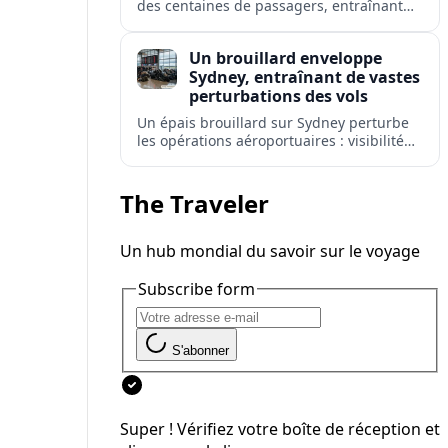
des centaines de passagers, entraînant
retards, déroutements et annulations à
l'aéroport le plus fréquenté d'Australie.
Un brouillard enveloppe
Sydney, entraînant de vastes
perturbations des vols
Un épais brouillard sur Sydney perturbe
les opérations aéroportuaires : visibilité
réduite, retards de départs et
avertissements de répercussions sur les
réseaux de vols domestiques et
The Traveler
internationaux.
Un hub mondial du savoir sur le voyage
Subscribe form
S'abonner
Super ! Vérifiez votre boîte de réception et