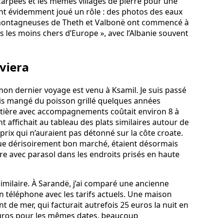
arpées et les mêmes villages de pierre pour une
ont évidemment joué un rôle : des photos des eaux
s montagneuses de Theth et Valbonë ont commencé à
ts les moins chers d’Europe », avec l’Albanie souvent
iviera
 mon dernier voyage est venu à Ksamil. Je suis passé
ais mangé du poisson grillé quelques années
ntière avec accompagnements coûtait environ 8 à
t affichait au tableau des plats similaires autour de
 prix qui n’auraient pas détonné sur la côte croate.
que dérisoirement bon marché, étaient désormais
re avec parasol dans les endroits prisés en haute
similaire. À Sarandë, j’ai comparé une ancienne
 téléphone avec les tarifs actuels. Une maison
 de mer, qui facturait autrefois 25 euros la nuit en
euros pour les mêmes dates, beaucoup