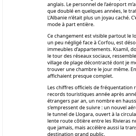
anglais. Le personnel de l’aéroport m’
que doublé en quelques années, le traf
L’Albanie n’était plus un joyau caché. 
mode à part entière.
Ce changement est visible partout le lo
un peu négligé face à Corfou, est dés
immeubles d’appartements. Ksamil, dont
le tour des réseaux sociaux, ressembl
village de plage décontracté dont je me 
trouver une chambre le jour même. E
affichaient presque complet.
Les chiffres officiels de fréquentation
records touristiques année après année,
étrangers par an, un nombre en hausse
s’empressent de suivre : un nouvel aéro
le tunnel de Llogara, ouvert à la circul
lente route côtière entre les Rivieras n
que jamais, mais accélère aussi la tran
destination grand public.