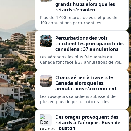
grands hubs alors que les
retards s'envolent
Plus de 4 400 retards de vols et plus de
100 annulations perturbent les
déplacements dans les principaux hubs
américains, mettant à rude épreuve les
Perturbations des vols
opérations des grandes compagnies
touchent les principaux hubs
nationales et régionales.
canadiens : 37 annulations
Les aéroports les plus fréquentés du
Canada font face à 37 annulations de vols
et 274 retards, perturbant les
déplacements sur des services exploités
Chaos aérien à travers le
par Air Canada, Jazz, Inuit et Pacific
Canada alors que les
Coastal.
annulations s'accumulent
Les voyageurs canadiens subissent de
plus en plus de perturbations : des
dizaines de vols sont annulés et des
centaines retardés dans les grands hubs
Des orages provoquent des
et les aéroports isolés, de Toronto à
retards à l'aéroport Bush de
Kuujjuaq.
Houston