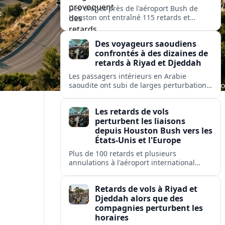
Des orages près de l'aéroport Bush de
Houston ont entraîné 115 retards et
quelques annulations, affectant United,
American et Delta sur des liaisons vers
Des voyageurs saoudiens
des hubs majeurs aux États-Unis et en
confrontés à des dizaines de
Europe.
retards à Riyad et Djeddah
Les passagers intérieurs en Arabie
saoudite ont subi de larges perturbations
: près de 100 vols retardés et plusieurs
annulés sur les liaisons clés entre Riyad et
Les retards de vols
Djeddah.
perturbent les liaisons
depuis Houston Bush vers les
États-Unis et l'Europe
Plus de 100 retards et plusieurs
annulations à l'aéroport international
George Bush de Houston perturbent les
passagers de United, American et Delta
Retards de vols à Riyad et
sur des liaisons clés nationales et
Djeddah alors que des
transatlantiques.
compagnies perturbent les
horaires